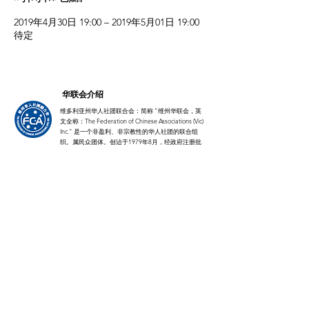
2019年4月30日 19:00 – 2019年5月01日 19:00
待定
华联会介绍
维多利亚州华人社团联合会：简称 "维州华联会，英
文全称：The Federation of Chinese Associations (Vic)
Inc." 是一个非盈利、非宗教性的华人社团的联合组
织。属民众团体。创迠于1979年8月，经政府注册批
准，至今已46年。
首页​
相关信息​
关于我们
历届主席
华联会组成
​现任理事会成员
新闻动态
华助中心
联系我们
青年部
注册会员团体