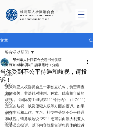
維州華人社團聯合會
THE FEDERATION OF CHINESE
ASSOCIATIONS (VIC) INC.
文章
所有活动新闻
维州华人社团联合会秘书处供稿
所有活动新闻
2020年5月4日
讀畢需時 1 分鐘
当你受到不公平待遇和歧视，请投
2026
诉！
2025
澳大利亚人权委员会是一家独立机构，负责调查
和解决关于非法针对性别、种族、残疾和年龄的
2024
歧视，《国际劳工组织第111号公约》（ILO111）
2023
定义的歧视，以及侵犯人权等方面的投诉。如果
您在生活和工作、学习、社交中受到不公平待遇
2022
和歧视，请勇敢地说“不”！您可以向澳大利亚人
2021
权委员会投诉。以下内容就是告诉您具体的投诉