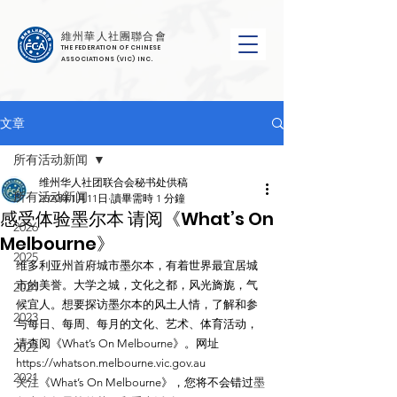
維州華人社團聯合會
THE FEDERATION OF CHINESE
ASSOCIATIONS (VIC) INC.
文章
所有活动新闻
维州华人社团联合会秘书处供稿
所有活动新闻
2020年1月11日
讀畢需時 1 分鐘
感受体验墨尔本 请阅《What’s On
2026
Melbourne》
2025
维多利亚州首府城市墨尔本，有着世界最宜居城
市的美誉。大学之城，文化之都，风光旖旎，气
2024
候宜人。想要探访墨尔本的风土人情，了解和参
2023
与每日、每周、每月的文化、艺术、体育活动，
请查阅《What’s On Melbourne》。网址
2022
https://whatson.melbourne.vic.gov.au
2021
关注
《What’s On Melbourne》，您将不会错过
墨