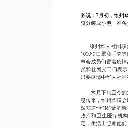
图说：7月初，维州华
资分装成小包，准备
      维州华人社团联合会终于赶在州政府提出的“7月22日午夜开始出门带口罩”的期限前，把
1000份口罩和手
事会成员们冒着疫情
员和社团义工们表示
只要疫情中华人社区
       六月下旬至今的大墨尔本都会区这波疫情来得突然而迅猛。当北墨尔本九幢公屋被封的消
息传来，维州华联会
然知道他们确诊的概
政府和卫生医疗机
定，生活上照顾他们