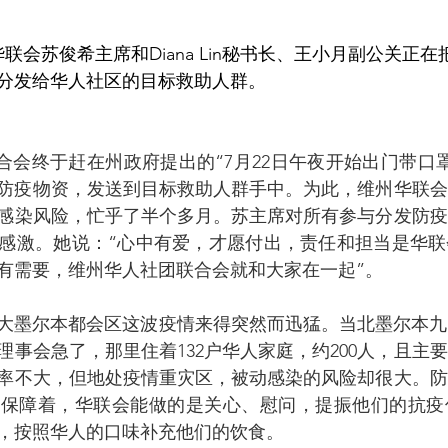
联会苏俊希主席和Diana Lin秘书长、王小月副公关正
分发给华人社区的目标救助人群。
套等防疫物资，发送到目标救助人群手中。为此，维州华联
感染风险，忙乎了半个多月。苏主席对所有参与分发防疫
感激。她说：“心中有爱，才愿付出，责任和担当是华联
有需要，维州华人社团联合会就和大家在一起”。
理事会急了，那里住着132户华人家庭，约200人，且主
率不大，但地处疫情重灾区，被动感染的风险却很大。防
构保障着，华联会能做的是关心、慰问，提振他们的抗疫
，按照华人的口味补充他们的饮食。