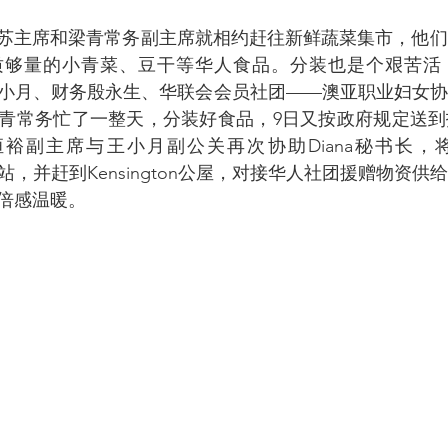
质够量的小青菜、豆干等华人食品。分装也是个艰苦活
副公关王小月、财务殷永生、华联会会员社团——澳亚职业妇女
青常务忙了一整天，分装好食品，9日又按政府规定送到
恒裕副主席与王小月副公关再次协助Diana秘书长，
府物资站，并赶到Kensington公屋，对接华人社团援赠物资
倍感温暖。