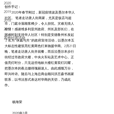
2020
创作手记：
2019
         2020年春节刚过，新冠疫情波及墨尔本华人
社区。 笔者走访唐人街商家，尤其是饭店与超
2018
市，门庭冷落顾客稀少，令人担忧。灾难无情人
2017
有情！感谢维多利亚州政府、州长及部长们，在
困难时刻支持华人社区！特别是安德鲁州长发起
其他社团活动
了名为“休戚与共”的政府宣传活动，以墨尔本五
大标志性建筑亮红黄两色灯来驰援华商。2月21日
晚，笔者走访唐人街并就餐，而后沿墨尔本步行
街经过市政府大楼，中央火车站及艺术中心。正
值亮灯时分，只见这些地标大楼红黄双灯闪耀，
把墨尔本的夜点缀得瑰丽迷人。由此感慨万分，
即兴吟诗。随后与上海总商会顾问洪丕森书画家
联系，以书法形式表达对华商的关切，乃成此
作。
          杨海荣
          2020年3月