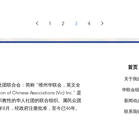
1
2
3
4
首页​
关于我
社团联合会：简称 "维州华联会，英文全
华联会
 of Chinese Associations (Vic) Inc." 是
宗教性的华人社团的联合组织。属民众团
新闻动
9年8月，经政府注册批准，至今已46年。
联系我