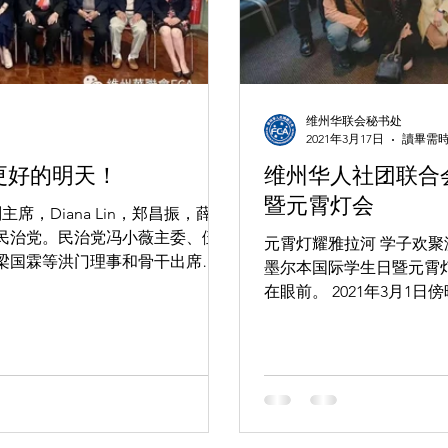
维州华联会秘书处
2021年3月17日
讀畢需時
更好的明天！
维州华人社团联合
暨元霄灯会
席，Diana Lin，郑昌振，薛可
民治党。民治党冯小薇主委、伍
元霄灯耀雅拉河 学子欢聚
梁国霖等洪门理事和骨干出席了
墨尔本国际学生日暨元霄灯会随行记 农历新年还
续团结合作的意愿。 维州华联会
在眼前。 2021年3月
往，其乐融融。 在一派祥和的欢乐喜庆中，由维州华人社团联合会举办
的202...