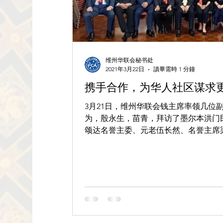
维州华联会秘书处
2021年3月22日
讀畢需時 1 分鐘
携手合作，为华人社区谋求
3月21日，维州华联会钱主席率领几位副主
为，殷永生，苗青，拜访了墨尔本洪门
颂达名誉主委、元老伍长然、名誉主席
见面会，宾主相谈甚欢并互相表达了继
秘书处供稿