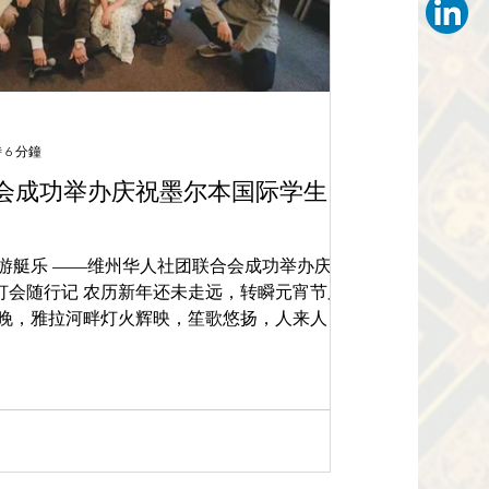
 6 分鐘
会成功举办庆祝墨尔本国际学生日
游艇乐 ——维州华人社团联合会成功举办庆祝
未走远，转瞬元宵节又
1日傍晚，雅拉河畔灯火辉映，笙歌悠扬，人来人