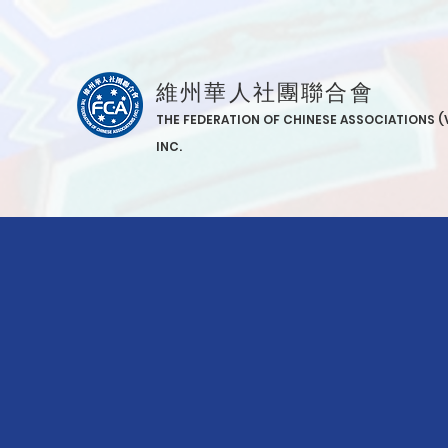
維州華人社團聯合會
THE FEDERATION OF CHINESE ASSOCIATIONS (
INC.