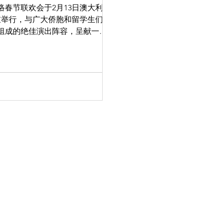
络春节联欢会于2月13日澳大利亚
）隆重举行，与广大侨胞和留学生们通
组成的绝佳演出阵容，呈献一场
维州及墨尔本市各级政府领导人