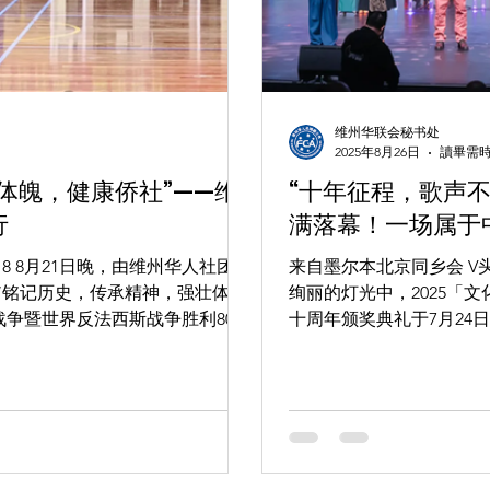
维州华联会秘书处
2025年8月26日
讀畢需時
体魄，健康侨社”——维
“十年征程，歌声不
行
满落幕！一场属于
团联
来自墨尔本北京同乡会 V头条 报道2025年7月30日14:03 在热烈的掌声与
“铭记历史，传承精神，强壮体
绚丽的灯光中，2025「
战争暨世界反法西斯战争胜利80周
十周年颁奖典礼于7月24日晚圆满落幕。 这一
成功举办。 本次活动
用舞台回望十年。 ...
体育与文化的融合，呼吁铭记历
与文化自信。活动吸引了来自社
成员积极参与，现场气氛热烈，展
会主席陈运国
过篮球、接力、拔河等项目展现