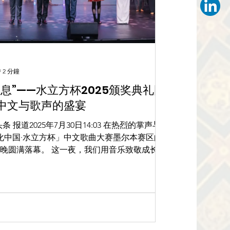
 2 分鐘
息”——水立方杯2025颁奖典礼圆
中文与歌声的盛宴
文化中国·水立方杯」中文歌曲大赛墨尔本赛区的
夜，我们用音乐致敬成长，