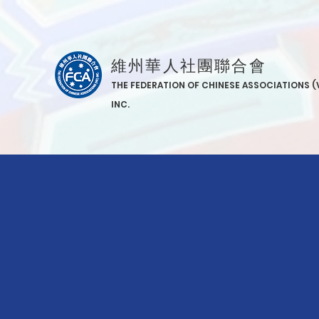
維州華人社團聯合會
THE FEDERATION OF CHINESE ASSOCIATIONS (
INC.