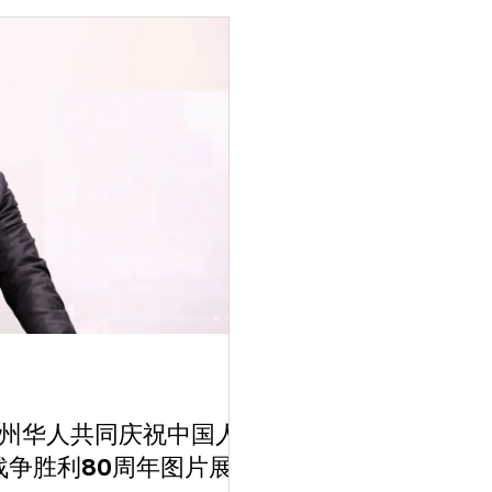
战历史图片展唤起人们对和平与
聚会，既能唤起长辈们的记忆，也
书
旭共同主持。迎宾宫廷舞与舞蹈
阵阵掌声；由“文化中国·水立
维州华人共同庆祝中国人
争胜利80周年图片展