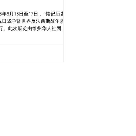
抗日战争暨世界反法西斯战争胜利
举行。此次展览由维州华人社团联
引了来自政界、侨界及华人社区
以及澳洲人民在二战期间给予的
的回望，更是对和平与正义信念
生致开幕辞。他表示：“80年
的城，经过十四年的浴血奋战，
战争暨世界反法西斯战争的伟大
正义战胜邪恶、光明驱散黑暗的
续仇恨，而是为了珍爱和平，将
墨尔本总