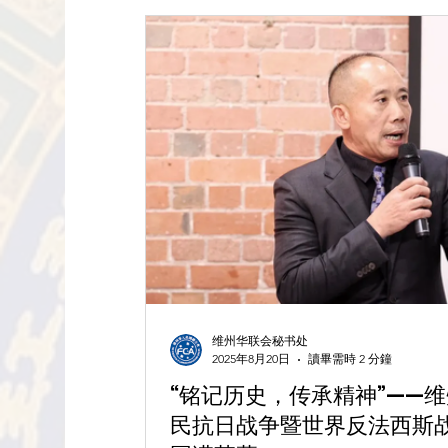
团结拼搏的精神力量，还通过现场的二
团结的思考。他强调：“这样的跨世代
能让年轻一代理解和平与责任的意义。” 本场运动会由维州华联会副秘
长王映淼与澳大利亚博士沙龙副主席何
《我爱你中国》为运动会拉开序幕，赢得
维州华联会秘书处
2025年8月20日
讀畢需時 2 分鐘
“铭记历史，传承精神”——
民抗日战争暨世界反法西斯战