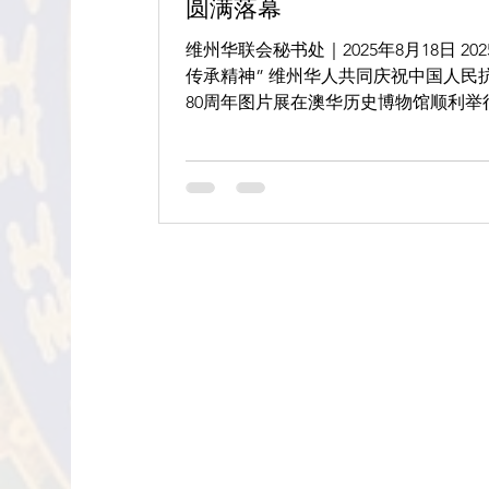
圆满落幕
维州华联会秘书处｜2025年8月18日 2025年8月15日至17日，“铭记历史，
传承精神” 维州华人共同庆祝中国人民
80周年图片展在澳华历史博物馆顺利
合会（以下简称维州华联会）主办，吸
的广泛关注。 本次图片展展出了大量珍贵历史照片与详实文献，生动展
现了中国人民对日本侵略的英勇抗争，
宝贵支持和深厚友谊。这不仅是对历史
的传承。 展览开幕式于8月15日下午1时隆重举行，由维州华联会副秘书
长王映淼主持，维州华联会主席陈运国先
前，中华儿女以血肉之躯筑起坚不可摧
与世界各国人民并肩，最终赢得了抗日
胜利。这不仅是中华民族的荣光，更是
永恒见证。我们铭记历史，不是为了延
抗战精神、团结精神与和平理念代代相传。” 中华人民共和国驻
领馆房新